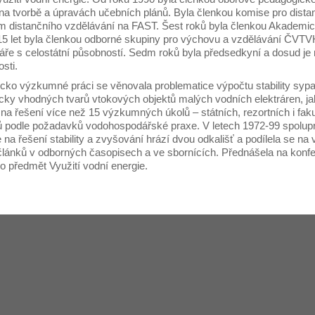
 na tvorbě a úpravách učebních plánů. Byla členkou komise pro dist
m distančního vzdělávání na FAST. Šest roků byla členkou Akademic
5 let byla členkou odborné skupiny pro výchovu a vzdělávání ČVTVH
áře s celostátní působností. Sedm roků byla předsedkyní a dosud je
sti.
cko výzkumné práci se věnovala problematice výpočtu stability syp
cky vhodných tvarů vtokových objektů malých vodních elektráren, jak
 na řešení více než 15 výzkumných úkolů – státních, rezortních i fak
 podle požadavků vodohospodářské praxe. V letech 1972-99 spolup
na řešení stability a zvyšování hrází dvou odkališť a podílela se na
článků v odborných časopisech a ve sbornících. Přednášela na konfer
ro předmět Využití vodní energie.