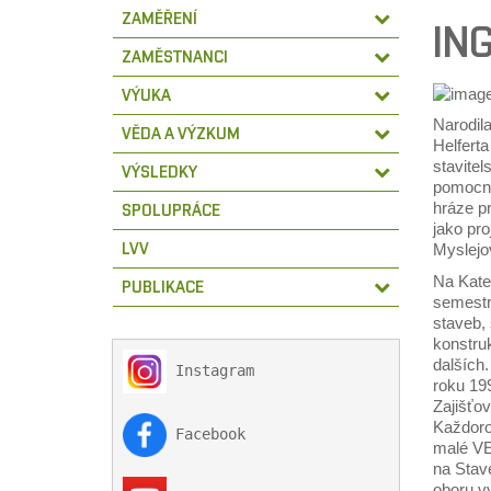
ZAMĚŘENÍ
IN
ZAMĚSTNANCI
VÝUKA
Narodil
VĚDA A VÝZKUM
Helfert
stavite
VÝSLEDKY
pomocná 
hráze pr
SPOLUPRÁCE
jako pr
LVV
Myslejov
Na Kated
PUBLIKACE
semestr
staveb, 
konstru
dalších
 Instagram

roku 19
Zajišťov
Každoro
 Facebook

malé VE
na Stave
oboru vy