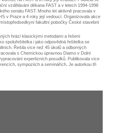
anční vzdělávání děkana FAST a v letech 1994-1998
kého senátu FAST. Mnoho let aktivně pracovala v
S v Praze a 4 roky její vedoucí. Organizovala akce
 místopředsedkyní fakultní pobočky České stavební
aných hrází klasickými metodami a řešení
o spoluřešitelka i jako odpovědná řešitelka se
ultních. Řešila více než 45 úkolů a odborných
racovala s Chemickou úpravnou Diamo v Dolní
 vypracování expertizních posudků. Publikovala více
encích, sympoziích a seminářích. Je autorkou tři