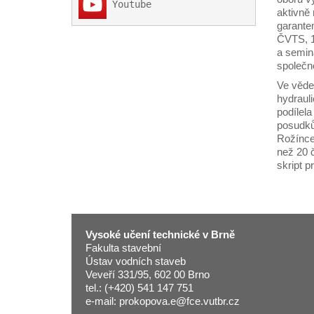
 Youtube
aktivně
garante
ČVTS, 1
a semin
společno
Ve věde
hydrauli
podílela
posudků
Rožínce 
než 20 
skript p
Vysoké učení technické v Brně
Fakulta stavební
Ústav vodních staveb
Veveří 331/95, 602 00 Brno
tel.: (+420) 541 147 751
e-mail: prokopova.e@fce.vutbr.cz