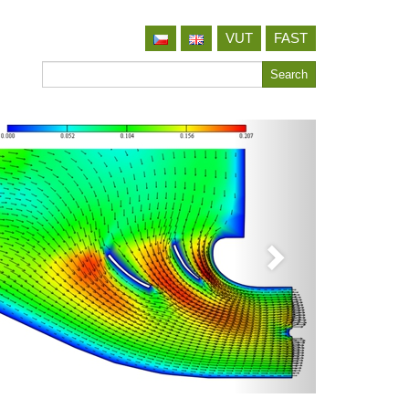
VUT
FAST
Search
Search
for