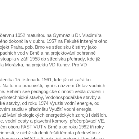
 červnu 1952 maturitou na Gymnáziu Dr. Vladimíra
kého dokončila v dubnu 1957 na Fakultě inženýrského
ekt Praha, pob. Brno ve středisku čistírny jako
dpadních vod v Brně a na projektování ochranné
oupila v září 1958 do střediska přehrady, kde již
díla Morávka, na projektu VD Kunov. Pro VD
entka 15. listopadu 1961, kde již od začátku
. Na tomto pracovišti, nyní s názvem Ústav vodních
rně. Během své pedagogické činnosti vedla cvičení i
 Hydrotechnické stavby, Vodohospodářské stavby a
 stavby, od roku 1974 Využití vodní energie, od
ovém studiu v předmětu Využití vodní energie.
yužívání ekologických energetických zdrojů i dalších.
e, vodní cesty a plavební komory, přečerpávací VE,
ém oboru FAST VUT v Brně a od roku 1992 tři roky
nnosti, v nichž studenti řešili témata především z
komise na FAST a tři roky její vedoucí. Podílela se