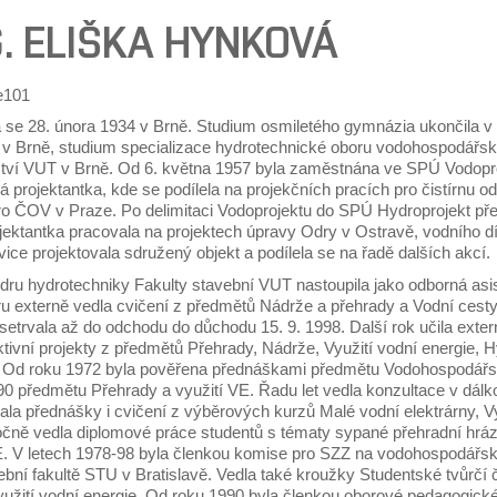
G. ELIŠKA HYNKOVÁ
a se 28. února 1934 v Brně. Studium osmiletého gymnázia ukončila v
a v Brně, studium specializace hydrotechnické oboru vodohospodářs
lství VUT v Brně. Od 6. května 1957 byla zaměstnána ve SPÚ Vodoproj
projektantka, kde se podílela na projekčních pracích pro čistírnu o
o ČOV v Praze. Po delimitaci Vodoprojektu do SPÚ Hydroprojekt přest
ojektantka pracovala na projektech úpravy Odry v Ostravě, vodního 
ice projektovala sdružený objekt a podílela se na řadě dalších akcí.
ru hydrotechniky Fakulty stavební VUT nastoupila jako odborná asist
u externě vedla cvičení z předmětů Nádrže a přehrady a Vodní cesty
setrvala až do odchodu do důchodu 15. 9. 1998. Další rok učila exte
ktivní projekty z předmětů Přehrady, Nádrže, Využití vodní energie,
. Od roku 1972 byla pověřena přednáškami předmětu Vodohospodářské
90 předmětu Přehrady a využití VE. Řadu let vedla konzultace v dálk
ala přednášky i cvičení z výběrových kurzů Malé vodní elektrárny, V
čně vedla diplomové práce studentů s tématy sypané přehradní hráz
. V letech 1978-98 byla členkou komise pro SZZ na vodohospodářsk
bní fakultě STU v Bratislavě. Vedla také kroužky Studentské tvůrčí či
užití vodní energie. Od roku 1990 byla členkou oborové pedagogické 