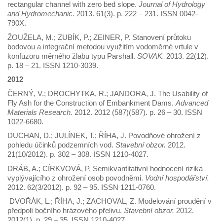
rectangular channel with zero bed slope.
Journal of Hydrology
and Hydromechanic.
2013. 61(3). p. 222 – 231. ISSN 0042-
790X.
ŽOUŽELA, M.; ZUBÍK, P.; ZEINER, P. Stanovení průtoku
bodovou a integrační metodou využitím vodoměrné vrtule v
konfuzoru měrného žlabu typu Parshall.
SOVAK.
2013. 22(12).
p. 18 – 21. ISSN 1210-3039.
2012
ČERNÝ, V.; DROCHYTKA, R.; JANDORA, J. The Usability of
Fly Ash for the Construction of Embankment Dams.
Advanced
Materials Research.
2012. 2012 (587)(587). p. 26 – 30. ISSN
1022-6680.
DUCHAN, D.; JULÍNEK, T.; ŘÍHA, J. Povodňové ohrožení z
pohledu účinků podzemních vod.
Stavební obzor.
2012.
21(10/2012). p. 302 – 308. ISSN 1210-4027.
DRÁB, A.; CÍRKVOVÁ, P. Semikvantitativní hodnocení rizika
vyplývajícího z ohrožení osob povodněmi.
Vodní hospodářství.
2012. 62(3/2012). p. 92 – 95. ISSN 1211-0760.
DVOŘÁK, L.; ŘÍHA, J.; ZACHOVAL, Z. Modelování proudění v
předpolí bočního hrázového přelivu.
Stavební obzor.
2012.
2012(1). p. 29 – 35. ISSN 1210-4027.