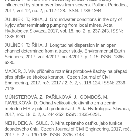
influenced by storm overflows from sewers. Pollack Periodica,
2017, vol. 12, no. 2, p. 117-128. ISSN: 1788-1994.
JULÍNEK, T.; ŘÍHA, J. Groundwater conditions in the city of
Kyjov after terminating pumping from local mines. Acta
Hydrologica Slovaca, 2017, vol. 18, no. 2, p. 237-243. ISSN:
1335-6291.
JULÍNEK, T.; ŘÍHA, J. Longitudinal dispersion in an open
channel determined from a tracer study. Environmental Earth
Sciences, 2017, vol. 4/2017, no. 4/2017, p. 1-15. ISSN: 1866-
6280.
MAJOR, J. Vliv příčného rozměru přítokové šachty na přepad
přes přeliv se širokou korunou. Czech Journal of Civil
Engineering, 2017, roč. 2017 / 2, č. 2, s. 118-124. ISSN: 2336-
7148.
MŰNSTEROVÁ, Z.; PAŘÍLKOVÁ, J.; GOMBOŠ, M.;
PAVELKOVÁ, D. Odhad velikosti efektivního zrna zemin
metodou EIS v polních podmínkách. Acta Hydrologica Slovaca,
2017, roč. 18, č. 2, s. 244-252. ISSN: 1335-6291.
NEHUDEK, A.; ŠULC, J. Míra zpětného ostřiku jako funkce
dopadového úhlu. Czech Journal of Civil Engineering, 2017, roč.
2017, č. 2, s. 130-135. ISSN: 2336-7148.