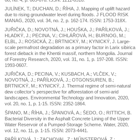
JULÍNEK, T.; DUCHAN, D.; ŘÍHA, J. Mapping of uplift hazard
due to rising groundwater level during floods. J FLOOD RISK
MANAG, 2020, vol. 34, no. 2, p. 162-174. ISSN: 1753-318X.
JUŘIČKA, D.; NOVOTNÁ, J.; HOUŠKA, J.; PAŘÍLKOVÁ, J.;
HLADKÝ, J.; PECINA, V.; CIHLÁŘOVÁ, H.; BURNOG, M.;
ELBL, J.; ROSICKÁ, Z.; BRTNICKÝ, M.; KYNICKÝ, J. Large-
scale permafrost degradation as a primary factor in Larix sibirica
forest dieback in the Khentii massif, northern Mongolia. Journal
of Forestry Research, 2020, vol. 31, no. 1, p. 197-208. ISSN:
1993-0607.
JUŘIČKA, D.; PECINA, V.; KUSBACH, A.; VLČEK, V.;
NOVOTNÁ, J.; PAŘÍLKOVÁ, J.; OTGONSUREN, B.;
BRTNICKÝ, M.; KYNICKÝ, J. Thermal regime of semi-natural
dew collector’s perspective for afforestation of semi-arid
landscapes. Environmental Technology and Innovation, 2020,
vol. 20, no. 1, p. 1-15. ISSN: 2352-1864.
ŠPANO, M.; ŘÍHA, J.; ŠPANOVÁ, A.; ŠEDO, O.; RITTICH, B.
Bacterial Diversity in the Asphalt Concrete Lining of the Upper
Water Reservoir of a Pumped-Storage Scheme. Water, 2020,
vol. 12, no. 11, p. 1-15. ISSN: 2073-4441.
PAŘÍLKOVÁ, J.; ZACHOVAL, Z.; MŰNSTEROVÁ, Z.;