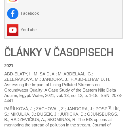
 Facebook

 Youtube
ČLÁNKY V ČASOPISECH
2021
ABD-ELATY, I.; M. SAID, A.; M. ABDELAAL, G.;
ZELEŇÁKOVÁ, M.; JANDORA, J.; F. ABD-ELHAMID, H.
Assessing the Impact of Lining Polluted Streams on
Groundwater Quality: A Case Study of the Eastern Nile Delta
Aquifer, Egypt. Water, 2021, vol. 13, no. 12, p. 1-18. ISSN: 2073-
4441.
PAŘÍLKOVÁ, J.; ZACHOVAL, Z.; JANDORA, J.; POSPÍŠILÍK,
Š.; MIKULKA, J.; DUŠEK, J.; JUŘIČKA, D.; GJUNSBURGS,
B.; RADZEVIČIUS, A.; SKOMINAS, R. The EIS options at
monitoring the spread of pollution in the stream. Journal of