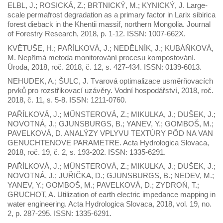
ELBL, J.; ROSICKÁ, Z.; BRTNICKÝ, M.; KYNICKÝ, J. Large-
scale permafrost degradation as a primary factor in Larix sibirica
forest dieback in the Khentii massif, northern Mongolia. Journal
of Forestry Research, 2018, p. 1-12. ISSN: 1007-662X.
KVĚTUŠE, H.; PAŘÍLKOVÁ, J.; NEDĚLNÍK, J.; KUBÁŇKOVÁ,
M. Nepřímá metoda monitorování procesu kompostování.
Úroda, 2018, roč. 2018, č. 12, s. 427-434. ISSN: 0139-6013.
NEHUDEK, A.; ŠULC, J. Tvarová optimalizace usměrňovacích
prvků pro rozstřikovací uzávěry. Vodní hospodářství, 2018, roč.
2018, č. 11, s. 5-8. ISSN: 1211-0760.
PAŘÍLKOVÁ, J.; MŰNSTEROVÁ, Z.; MIKULKA, J.; DUŠEK, J.;
NOVOTNÁ, J.; GJUNSBURGS, B.; YANEV, Y.; GOMBOŠ, M.;
PAVELKOVÁ, D. ANALÝZY VPLYVU TEXTÚRY PÔD NA VAN
GENUCHTENOVE PARAMETRE. Acta Hydrologica Slovaca,
2018, roč. 19, č. 2, s. 193-202. ISSN: 1335-6291.
PAŘÍLKOVÁ, J.; MŰNSTEROVÁ, Z.; MIKULKA, J.; DUŠEK, J.;
NOVOTNÁ, J.; JUŘIČKA, D.; GJUNSBURGS, B.; NEDEV, M.;
YANEV, Y.; GOMBOŠ, M.; PAVELKOVÁ, D.; ZYDROŃ, T.;
GRUCHOT, A. Utilization of earth electric impedance mapping in
water engineering. Acta Hydrologica Slovaca, 2018, vol. 19, no.
2, p. 287-295. ISSN: 1335-6291.