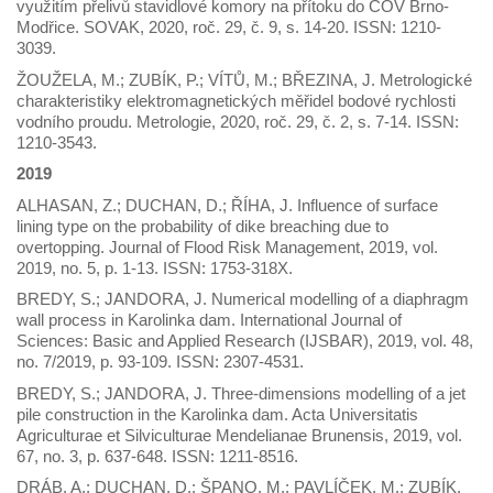
využitím přelivů stavidlové komory na přítoku do ČOV Brno-
Modřice. SOVAK, 2020, roč. 29, č. 9, s. 14-20. ISSN: 1210-
3039.
ŽOUŽELA, M.; ZUBÍK, P.; VÍTŮ, M.; BŘEZINA, J. Metrologické
charakteristiky elektromagnetických měřidel bodové rychlosti
vodního proudu. Metrologie, 2020, roč. 29, č. 2, s. 7-14. ISSN:
1210-3543.
2019
ALHASAN, Z.; DUCHAN, D.; ŘÍHA, J. Influence of surface
lining type on the probability of dike breaching due to
overtopping. Journal of Flood Risk Management, 2019, vol.
2019, no. 5, p. 1-13. ISSN: 1753-318X.
BREDY, S.; JANDORA, J. Numerical modelling of a diaphragm
wall process in Karolinka dam. International Journal of
Sciences: Basic and Applied Research (IJSBAR), 2019, vol. 48,
no. 7/2019, p. 93-109. ISSN: 2307-4531.
BREDY, S.; JANDORA, J. Three-dimensions modelling of a jet
pile construction in the Karolinka dam. Acta Universitatis
Agriculturae et Silviculturae Mendelianae Brunensis, 2019, vol.
67, no. 3, p. 637-648. ISSN: 1211-8516.
DRÁB, A.; DUCHAN, D.; ŠPANO, M.; PAVLÍČEK, M.; ZUBÍK,