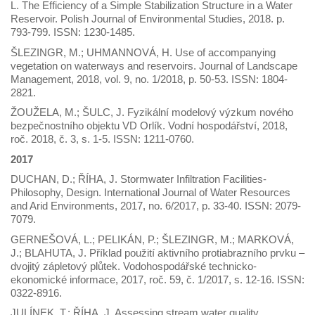
L. The Efficiency of a Simple Stabilization Structure in a Water
Reservoir. Polish Journal of Environmental Studies, 2018. p.
793-799. ISSN: 1230-1485.
ŠLEZINGR, M.; UHMANNOVÁ, H. Use of accompanying
vegetation on waterways and reservoirs. Journal of Landscape
Management, 2018, vol. 9, no. 1/2018, p. 50-53. ISSN: 1804-
2821.
ŽOUŽELA, M.; ŠULC, J. Fyzikální modelový výzkum nového
bezpečnostního objektu VD Orlík. Vodní hospodářství, 2018,
roč. 2018, č. 3, s. 1-5. ISSN: 1211-0760.
2017
DUCHAN, D.; ŘÍHA, J. Stormwater Infiltration Facilities-
Philosophy, Design. International Journal of Water Resources
and Arid Environments, 2017, no. 6/2017, p. 33-40. ISSN: 2079-
7079.
GERNEŠOVÁ, L.; PELIKÁN, P.; ŠLEZINGR, M.; MARKOVÁ,
J.; BLAHUTA, J. Příklad použití aktivního protiabrazního prvku –
dvojitý zápletový plůtek. Vodohospodářské technicko-
ekonomické informace, 2017, roč. 59, č. 1/2017, s. 12-16. ISSN:
0322-8916.
JULÍNEK, T.; ŘÍHA, J. Assessing stream water quality