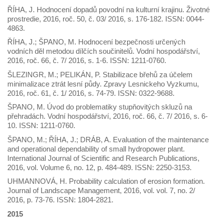
ŘÍHA, J. Hodnocení dopadů povodní na kulturní krajinu. Životné
prostredie, 2016, roč. 50, č. 03/ 2016, s. 176-182. ISSN: 0044-
4863.
ŘÍHA, J.; ŠPANO, M. Hodnocení bezpečnosti určených
vodních děl metodou dílčích součinitelů. Vodní hospodářství,
2016, roč. 66, č. 7/ 2016, s. 1-6. ISSN: 1211-0760.
ŠLEZINGR, M.; PELIKÁN, P. Stabilizace břehů za účelem
minimalizace ztrát lesní půdy. Zpravy Lesnickeho Vyzkumu,
2016, roč. 61, č. 1/ 2016, s. 74-79. ISSN: 0322-9688.
ŠPANO, M. Úvod do problematiky stupňovitých skluzů na
přehradách. Vodní hospodářství, 2016, roč. 66, č. 7/ 2016, s. 6-
10. ISSN: 1211-0760.
ŠPANO, M.; ŘÍHA, J.; DRÁB, A. Evaluation of the maintenance
and operational dependability of small hydropower plant.
International Journal of Scientific and Research Publications,
2016, vol. Volume 6, no. 12, p. 484-489. ISSN: 2250-3153.
UHMANNOVÁ, H. Probability calculation of erosion formation.
Journal of Landscape Management, 2016, vol. vol. 7, no. 2/
2016, p. 73-76. ISSN: 1804-2821.
2015