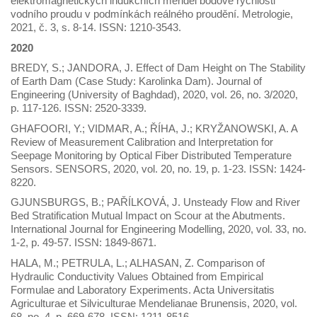
elektromagnetických indukčních měřidel bodové rychlosti
vodního proudu v podmínkách reálného proudění. Metrologie,
2021, č. 3, s. 8-14. ISSN: 1210-3543.
2020
BREDY, S.; JANDORA, J. Effect of Dam Height on The Stability
of Earth Dam (Case Study: Karolinka Dam). Journal of
Engineering (University of Baghdad), 2020, vol. 26, no. 3/2020,
p. 117-126. ISSN: 2520-3339.
GHAFOORI, Y.; VIDMAR, A.; ŘÍHA, J.; KRYŽANOWSKI, A. A
Review of Measurement Calibration and Interpretation for
Seepage Monitoring by Optical Fiber Distributed Temperature
Sensors. SENSORS, 2020, vol. 20, no. 19, p. 1-23. ISSN: 1424-
8220.
GJUNSBURGS, B.; PAŘÍLKOVÁ, J. Unsteady Flow and River
Bed Stratification Mutual Impact on Scour at the Abutments.
International Journal for Engineering Modelling, 2020, vol. 33, no.
1-2, p. 49-57. ISSN: 1849-8671.
HALA, M.; PETRULA, L.; ALHASAN, Z. Comparison of
Hydraulic Conductivity Values Obtained from Empirical
Formulae and Laboratory Experiments. Acta Universitatis
Agriculturae et Silviculturae Mendelianae Brunensis, 2020, vol.
68, no. 4, p. 669-678. ISSN: 1211-8516.