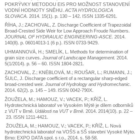
POKRÝVKY METODOU EIS PRO MOŽNOST STANOVENÍ
VODNÍ HODNOTY SNĚHU.
ACTA HYDROLOGICA
SLOVACA.
2014. 15(1). p. 130 – 142. ISSN 1335-6291.
ŘÍHA, J.; ZACHOVAL, Z. Discharge Coefficient of Trapezoidal
Broad-Crested Side Weir for Low Approach Froude Numbers.
JOURNAL OF HYDRAULIC ENGINEERING-ASCE.
2014.
140(8). p. 06014013-1 (6 p.). ISSN 0733-9429.
UHMANNOVÁ, H.; SMELÍK, L. Methods for determination of
grain size curves.
Journal of Landscape Management.
2014.
5(1/2014). p. 56 – 60. ISSN 1804-2821.
ZACHOVAL, Z.; KNÉBLOVÁ, M.; ROUŠAR, L.; RUMANN, J.;
ŠULC, J. Discharge coefficient of a rectangular sharp-edged
broad-crested weir.
Journal of Hydrology and Hydromechanic.
2014. 62(2). p. 145 – 149. ISSN 0042-790X.
ŽOUŽELA, M.; HAMOUZ, V.; VACEK, P.; KŘÍŽ, L.
Hydrotechnická laboratoř ve Vysokém Mýtě je dílem odborníků
z VUT v Brně.
Události na VUT v Brně.
2014. 2014(10). p. 22 –
23. ISSN 1211-4421.
ŽOUŽELA, M.; HAMOUZ, V.; VACEK, P.; KŘÍŽ, L. Nová
hydrotechnická laboratoř na VOŠS a SŠ stavební Vysoké Mýto.
Brno: EXPO DATA spol. s r.o., 2014. s. 58-58.