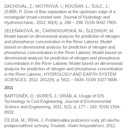
ZACHOVAL, Z.; MISTROVÁ, I.; ROUŠAR, L.; ŠULC, J.;
ZUBÍK, P. Zone of flow separation at the upstream edge of a
rectangular broad-crested weir.
Journal of Hydrology and
Hydromechanic.
2012. 60(4). p. 288 – 298. ISSN 0042-790X.
ZELEŇÁKOVÁ, M.; ČARNOGURSKÁ, M.; ŠLEZINGR, M.
Model based on dimensional analysis for prediction of nitrogen
and phosphorus concentration in the River Laborec Model
based on dimensional analysis for prediction of nitrogen and
phosphorus concentration in the River Laborec Model based on
dimensional analysis for prediction of nitrogen and phosphorus
concentration in the River Laborec Model based on dimensional
analysis for prediction of nitrogen and phosphorus concentration
in the River Laborec.
HYDROLOGY AND EARTH SYSTEM
SCIENCES.
2012. 2012(9). p. 5611 – 5634. ISSN 1027-5606.
2011
BARTONĚK, D.; BUREŠ, J.; DRÁB, A. Usage of GIS
Technology In Civil Engineering.
Journal of Environmental
Science and Engineering.
2011. 5(2). p. 177 – 183. ISSN 1934-
8932.
ČEJDA, M.; ŘÍHA, J. Problematika podzemní vody při návrhu
protipovodňové ochrany Troubek.
Vodní hospodářství.
2011.