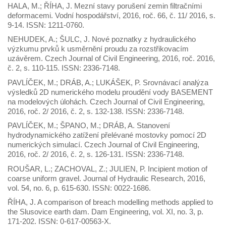
HALA, M.; ŘÍHA, J. Mezní stavy porušení zemin filtračními
deformacemi. Vodní hospodářství, 2016, roč. 66, č. 11/ 2016, s.
9-14. ISSN: 1211-0760.
NEHUDEK, A.; ŠULC, J. Nové poznatky z hydraulického
výzkumu prvků k usměrnění proudu za rozstřikovacím
uzávěrem. Czech Journal of Civil Engineering, 2016, roč. 2016,
č. 2, s. 110-115. ISSN: 2336-7148.
PAVLÍČEK, M.; DRÁB, A.; LUKÁŠEK, P. Srovnávací analýza
výsledků 2D numerického modelu proudění vody BASEMENT
na modelových úlohách. Czech Journal of Civil Engineering,
2016, roč. 2/ 2016, č. 2, s. 132-138. ISSN: 2336-7148.
PAVLÍČEK, M.; ŠPANO, M.; DRÁB, A. Stanovení
hydrodynamického zatížení přelévané mostovky pomocí 2D
numerických simulací. Czech Journal of Civil Engineering,
2016, roč. 2/ 2016, č. 2, s. 126-131. ISSN: 2336-7148.
ROUŠAR, L.; ZACHOVAL, Z.; JULIEN, P. Incipient motion of
coarse uniform gravel. Journal of Hydraulic Research, 2016,
vol. 54, no. 6, p. 615-630. ISSN: 0022-1686.
ŘÍHA, J. A comparison of breach modelling methods applied to
the Slusovice earth dam. Dam Engineering, vol. XI, no. 3, p.
171-202. ISSN: 0-617-00563-X.