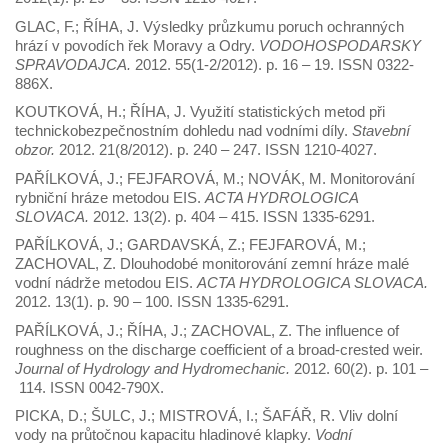
GLAC, F.; ŘÍHA, J. Výsledky průzkumu poruch ochranných
hrází v povodích řek Moravy a Odry.
VODOHOSPODARSKY
SPRAVODAJCA.
2012. 55(1-2/2012). p. 16 – 19. ISSN 0322-
886X.
KOUTKOVÁ, H.; ŘÍHA, J. Využití statistických metod při
technickobezpečnostním dohledu nad vodními díly.
Stavební
obzor.
2012. 21(8/2012). p. 240 – 247. ISSN 1210-4027.
PAŘÍLKOVÁ, J.; FEJFAROVÁ, M.; NOVÁK, M. Monitorování
rybniční hráze metodou EIS.
ACTA HYDROLOGICA
SLOVACA.
2012. 13(2). p. 404 – 415. ISSN 1335-6291.
PAŘÍLKOVÁ, J.; GARDAVSKÁ, Z.; FEJFAROVÁ, M.;
ZACHOVAL, Z. Dlouhodobé monitorování zemní hráze malé
vodní nádrže metodou EIS.
ACTA HYDROLOGICA SLOVACA.
2012. 13(1). p. 90 – 100. ISSN 1335-6291.
PAŘÍLKOVÁ, J.; ŘÍHA, J.; ZACHOVAL, Z. The influence of
roughness on the discharge coefficient of a broad-crested weir.
Journal of Hydrology and Hydromechanic.
2012. 60(2). p. 101 –
114. ISSN 0042-790X.
PICKA, D.; ŠULC, J.; MISTROVÁ, I.; ŠAFÁŘ, R. Vliv dolní
vody na průtočnou kapacitu hladinové klapky.
Vodní