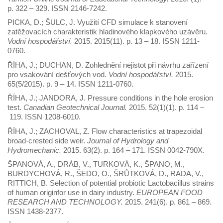
p. 322 – 329. ISSN 2146-7242.
PICKA, D.; ŠULC, J. Využití CFD simulace k stanovení
zatěžovacích charakteristik hladinového klapkového uzávěru.
Vodní hospodářství.
2015. 2015(11). p. 13 – 18. ISSN 1211-
0760.
ŘÍHA, J.; DUCHAN, D. Zohlednění nejistot při návrhu zařízení
pro vsakování dešťových vod.
Vodní hospodářství.
2015.
65(5/2015). p. 9 – 14. ISSN 1211-0760.
ŘÍHA, J.; JANDORA, J. Pressure conditions in the hole erosion
test.
Canadian Geotechnical Journal.
2015. 52(1)(1). p. 114 –
119. ISSN 1208-6010.
ŘÍHA, J.; ZACHOVAL, Z. Flow characteristics at trapezoidal
broad-crested side weir.
Journal of Hydrology and
Hydromechanic.
2015. 63(2). p. 164 – 171. ISSN 0042-790X.
ŠPANOVÁ, A., DRÁB, V., TURKOVÁ, K., ŠPANO, M.,
BURDYCHOVÁ, R., ŠEDO, O., ŠRŮTKOVÁ, D., RADA, V.,
RITTICH, B. Selection of potential probiotic Lactobacillus strains
of human originfor use in dairy industry.
EUROPEAN FOOD
RESEARCH AND TECHNOLOGY.
2015. 241(6). p. 861 – 869.
ISSN 1438-2377.