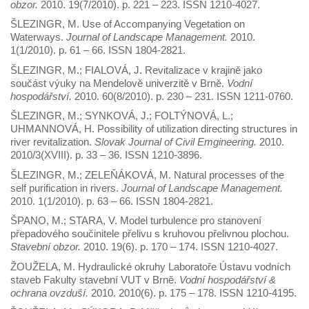
obzor.
2010. 19(7/2010). p. 221 – 223. ISSN 1210-4027.
ŠLEZINGR, M. Use of Accompanying Vegetation on
Waterways.
Journal of Landscape Management.
2010.
1(1/2010). p. 61 – 66. ISSN 1804-2821.
ŠLEZINGR, M.; FIALOVÁ, J. Revitalizace v krajině jako
součást výuky na Mendelově univerzitě v Brně.
Vodní
hospodářství.
2010. 60(8/2010). p. 230 – 231. ISSN 1211-0760.
ŠLEZINGR, M.; SYNKOVÁ, J.; FOLTÝNOVÁ, L.;
UHMANNOVÁ, H. Possibility of utilization directing structures in
river revitalization.
Slovak Journal of Civil Emgineering.
2010.
2010/3(XVIII). p. 33 – 36. ISSN 1210-3896.
ŠLEZINGR, M.; ZELEŇÁKOVÁ, M. Natural processes of the
self purification in rivers.
Journal of Landscape Management.
2010. 1(1/2010). p. 63 – 66. ISSN 1804-2821.
ŠPANO, M.; STARA, V. Model turbulence pro stanovení
přepadového součinitele přelivu s kruhovou přelivnou plochou.
Stavební obzor.
2010. 19(6). p. 170 – 174. ISSN 1210-4027.
ŽOUŽELA, M. Hydraulické okruhy Laboratoře Ústavu vodních
staveb Fakulty stavební VUT v Brně.
Vodní hospodářství &
ochrana ovzduší.
2010. 2010(6). p. 175 – 178. ISSN 1210-4195.