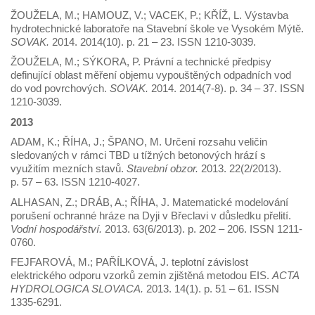
ŽOUŽELA, M.; HAMOUZ, V.; VACEK, P.; KŘÍŽ, L. Výstavba
hydrotechnické laboratoře na Stavební škole ve Vysokém Mýtě.
SOVAK.
2014. 2014(10). p. 21 – 23. ISSN 1210-3039.
ŽOUŽELA, M.; SÝKORA, P. Právní a technické předpisy
definující oblast měření objemu vypouštěných odpadních vod
do vod povrchových.
SOVAK.
2014. 2014(7-8). p. 34 – 37. ISSN
1210-3039.
2013
ADAM, K.; ŘÍHA, J.; ŠPANO, M. Určení rozsahu veličin
sledovaných v rámci TBD u tížných betonových hrází s
využitím mezních stavů.
Stavební obzor.
2013. 22(2/2013).
p. 57 – 63. ISSN 1210-4027.
ALHASAN, Z.; DRÁB, A.; ŘÍHA, J. Matematické modelování
porušení ochranné hráze na Dyji v Břeclavi v důsledku přelití.
Vodní hospodářství.
2013. 63(6/2013). p. 202 – 206. ISSN 1211-
0760.
FEJFAROVÁ, M.; PAŘÍLKOVÁ, J. teplotní závislost
elektrického odporu vzorků zemin zjištěná metodou EIS.
ACTA
HYDROLOGICA SLOVACA.
2013. 14(1). p. 51 – 61. ISSN
1335-6291.