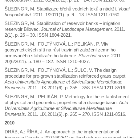
ŠLEZINGR, M. Stabilizace břehů vodních toků a nádrží.
Vodní
hospodářství.
2011. 1/2011(1). p. 9 – 13. ISSN 1211-0760.
ŠLEZINGR, M. Stabilization of reservoir banks – irrigation
reservoir Bilovec.
Journal of Landscape Management.
2011.
2(1). p. 26 – 30. ISSN 1804-2821.
ŠLEZINGR, M.; FOLTÝNOVÁ, L.; PELIKÁN, P. Vliv
geosyntetických sítí na růst travin při založení zemního
armovaného stabilizačního koberce.
Stavební obzor.
2011.
20(6/2011). p. 180 – 182. ISSN 1210-4027.
ŠLEZINGR, M.; FOLTÝNOVÁ, L.; ŠULC, V. The design
procedure for pre-grown stabilization reinforced grass carpet.
Acta Universitatis Agriculturae et Silviculturae Mendelianae
Brunensis.
2011. LIX,2011(6). p. 355 – 358. ISSN 1211-8516.
ŠLEZINGR, M.; PELIKÁN, P. Methology for the establishment
of physical and geometric properties of a drainage basin.
Acta
Universitatis Agriculturae et Silviculturae Mendelianae
Brunensis.
2011. LIX,2011(6). p. 265 – 270. ISSN 1211-8516.
2010
DRÁB, A.; ŘÍHA, J. An approach to the implementation of
European Directive 2007/60/EC on flood risk management in the