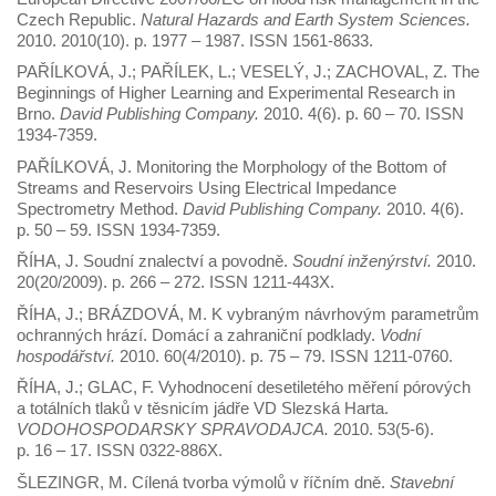
Czech Republic.
Natural Hazards and Earth System Sciences.
2010. 2010(10). p. 1977 – 1987. ISSN 1561-8633.
PAŘÍLKOVÁ, J.; PAŘÍLEK, L.; VESELÝ, J.; ZACHOVAL, Z. The
Beginnings of Higher Learning and Experimental Research in
Brno.
David Publishing Company.
2010. 4(6). p. 60 – 70. ISSN
1934-7359.
PAŘÍLKOVÁ, J. Monitoring the Morphology of the Bottom of
Streams and Reservoirs Using Electrical Impedance
Spectrometry Method.
David Publishing Company.
2010. 4(6).
p. 50 – 59. ISSN 1934-7359.
ŘÍHA, J. Soudní znalectví a povodně.
Soudní inženýrství.
2010.
20(20/2009). p. 266 – 272. ISSN 1211-443X.
ŘÍHA, J.; BRÁZDOVÁ, M. K vybraným návrhovým parametrům
ochranných hrází. Domácí a zahraniční podklady.
Vodní
hospodářství.
2010. 60(4/2010). p. 75 – 79. ISSN 1211-0760.
ŘÍHA, J.; GLAC, F. Vyhodnocení desetiletého měření pórových
a totálních tlaků v těsnicím jádře VD Slezská Harta.
VODOHOSPODARSKY SPRAVODAJCA.
2010. 53(5-6).
p. 16 – 17. ISSN 0322-886X.
ŠLEZINGR, M. Cílená tvorba výmolů v říčním dně.
Stavební