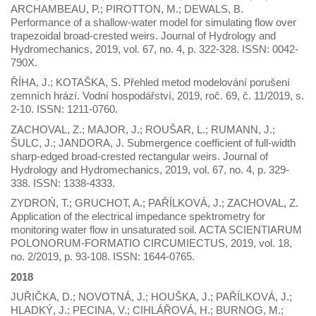
ARCHAMBEAU, P.; PIROTTON, M.; DEWALS, B.
Performance of a shallow-water model for simulating flow over
trapezoidal broad-crested weirs. Journal of Hydrology and
Hydromechanics, 2019, vol. 67, no. 4, p. 322-328. ISSN: 0042-
790X.
ŘÍHA, J.; KOTAŠKA, S. Přehled metod modelování porušení
zemních hrází. Vodní hospodářství, 2019, roč. 69, č. 11/2019, s.
2-10. ISSN: 1211-0760.
ZACHOVAL, Z.; MAJOR, J.; ROUŠAR, L.; RUMANN, J.;
ŠULC, J.; JANDORA, J. Submergence coefficient of full-width
sharp-edged broad-crested rectangular weirs. Journal of
Hydrology and Hydromechanics, 2019, vol. 67, no. 4, p. 329-
338. ISSN: 1338-4333.
ZYDROŃ, T.; GRUCHOT, A.; PAŘÍLKOVÁ, J.; ZACHOVAL, Z.
Application of the electrical impedance spektrometry for
monitoring water flow in unsaturated soil. ACTA SCIENTIARUM
POLONORUM-FORMATIO CIRCUMIECTUS, 2019, vol. 18,
no. 2/2019, p. 93-108. ISSN: 1644-0765.
2018
JUŘIČKA, D.; NOVOTNÁ, J.; HOUŠKA, J.; PAŘÍLKOVÁ, J.;
HLADKÝ, J.; PECINA, V.; CIHLÁŘOVÁ, H.; BURNOG, M.;