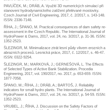
PAVLÍČEK, M.; DRÁB, A. Využití 3D numerických simulací při
stanovení hydrodynamického zatížení přelévané mostovky.
Czech Journal of Civil Engineering, 2017, č. 2/2017, s. 143-148.
ISSN: 2336-7148.
ŘÍHA, J.; ŠPANO, M. Practical consequences of dam safety re-
assessment in the Czech Republic. The International Journal of
HydroPower & Dams, 2017, vol. 24, no. 3/2017, p. 31-36. ISSN:
1352-2523.
ŠLEZINGR, M. Minimalizace ztrát lesní půdy vlivem erozních a
abrazních procesů. Lesnická práce, 2017, č. 12/2017, s. 46-47.
ISSN: 0322-9254.
ŠLEZINGR, M.; MARKOVÁ, J.; GERNEŠOVÁ, L. The Effects
of Selected Types of Active Bank Stabilization. Procedia
Engineering, 2017, vol. 190/2017, no. 2017, p. 653-659. ISSN:
1877-7058.
ŠPANO, M.; ŘÍHA, J.; DRÁB, A.; BARTOŠ, J. Reliability
indicators for small hydro plants. The International Journal of
HydroPower & Dams, 2017, vol. 24, no. 3/2017, p. 54-59. ISSN:
1352-2523.
VRUBEL, J.; ŘÍHA, J. Discussion on the Safety Factors of