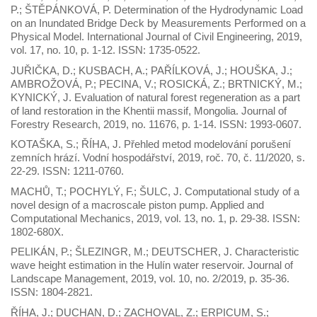
P.; ŠTĚPÁNKOVÁ, P. Determination of the Hydrodynamic Load
on an Inundated Bridge Deck by Measurements Performed on a
Physical Model. International Journal of Civil Engineering, 2019,
vol. 17, no. 10, p. 1-12. ISSN: 1735-0522.
JUŘIČKA, D.; KUSBACH, A.; PAŘÍLKOVÁ, J.; HOUŠKA, J.;
AMBROŽOVÁ, P.; PECINA, V.; ROSICKÁ, Z.; BRTNICKÝ, M.;
KYNICKÝ, J. Evaluation of natural forest regeneration as a part
of land restoration in the Khentii massif, Mongolia. Journal of
Forestry Research, 2019, no. 11676, p. 1-14. ISSN: 1993-0607.
KOTAŠKA, S.; ŘÍHA, J. Přehled metod modelování porušení
zemních hrází. Vodní hospodářství, 2019, roč. 70, č. 11/2020, s.
22-29. ISSN: 1211-0760.
MACHŮ, T.; POCHYLÝ, F.; ŠULC, J. Computational study of a
novel design of a macroscale piston pump. Applied and
Computational Mechanics, 2019, vol. 13, no. 1, p. 29-38. ISSN:
1802-680X.
PELIKÁN, P.; ŠLEZINGR, M.; DEUTSCHER, J. Characteristic
wave height estimation in the Hulín water reservoir. Journal of
Landscape Management, 2019, vol. 10, no. 2/2019, p. 35-36.
ISSN: 1804-2821.
ŘÍHA, J.; DUCHAN, D.; ZACHOVAL, Z.; ERPICUM, S.;