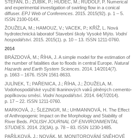
ŠTEFAN, D.; ZUBÍK, P.; HUDEC, M.; RUDOLF, P. Numerical
and experimental investigation of swirling flow in a conical
diffuser.
EPJ Web of Conferences.
2015. 2015(92). p. 1 – 5.
ISSN 2100-014X.
ŽOUŽELA, M.; HAMOUZ, V.; VACEK, P.; KŘÍŽ, L. Nová
hydrotechnická laboratoř Stavební školy Vysoké Mýto.
Vodní
hospodářství.
2015. 2015(1). p. 10 – 13. ISSN 1211-0760.
2014
BRÁZDOVÁ, M.; ŘÍHA, J. A simple model for the estimation of
the number of fatalities due to floods in central Europe.
Natural
Hazards and Earth System Sciences.
2014. 14/2014(7).
p. 1663 – 1676. ISSN 1561-8633.
JULÍNEK, T.; PAŘENICA, J.; ŘÍHA, J.; ŽOUŽELA, M.
Vodohospodářské využití tkaninových vaků plněných cemento-
popílkovou směsí.
Vodní hospodářství.
2014. 64(7/2014).
p. 17 – 22. ISSN 1211-0760.
MARKOVÁ, J.; ŠLEZINGR, M.; UHMANNOVÁ, H. The Effect
of Anthropogenic Impact on the Morphology and Stability of
River Beds.
POLISH JOURNAL OF ENVIRONMENTAL
STUDIES.
2014. 23(3A). p. 78 – 83. ISSN 1230-1485.
PAŘÍLKOVÁ, J.; NOVÁK, M. MONITOROVÁNÍ SNĚHOVÉ