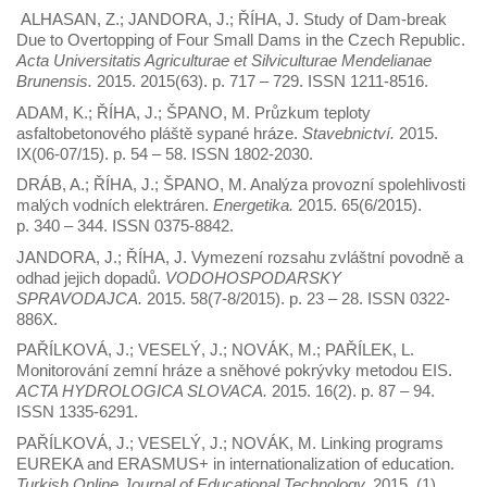
ALHASAN, Z.; JANDORA, J.; ŘÍHA, J. Study of Dam-break
Due to Overtopping of Four Small Dams in the Czech Republic.
Acta Universitatis Agriculturae et Silviculturae Mendelianae
Brunensis.
2015. 2015(63). p. 717 – 729. ISSN 1211-8516.
ADAM, K.; ŘÍHA, J.; ŠPANO, M. Průzkum teploty
asfaltobetonového pláště sypané hráze.
Stavebnictví.
2015.
IX(06-07/15). p. 54 – 58. ISSN 1802-2030.
DRÁB, A.; ŘÍHA, J.; ŠPANO, M. Analýza provozní spolehlivosti
malých vodních elektráren.
Energetika.
2015. 65(6/2015).
p. 340 – 344. ISSN 0375-8842.
JANDORA, J.; ŘÍHA, J. Vymezení rozsahu zvláštní povodně a
odhad jejich dopadů.
VODOHOSPODARSKY
SPRAVODAJCA.
2015. 58(7-8/2015). p. 23 – 28. ISSN 0322-
886X.
PAŘÍLKOVÁ, J.; VESELÝ, J.; NOVÁK, M.; PAŘÍLEK, L.
Monitorování zemní hráze a sněhové pokrývky metodou EIS.
ACTA HYDROLOGICA SLOVACA.
2015. 16(2). p. 87 – 94.
ISSN 1335-6291.
PAŘÍLKOVÁ, J.; VESELÝ, J.; NOVÁK, M. Linking programs
EUREKA and ERASMUS+ in internationalization of education.
Turkish Online Journal of Educational Technology.
2015. (1).