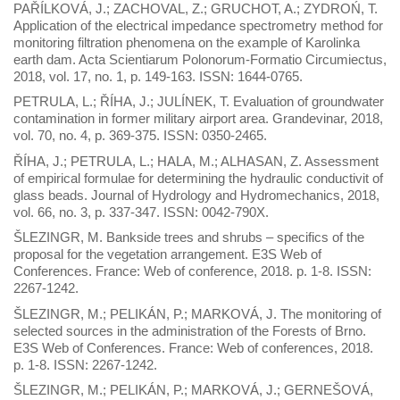
PAŘÍLKOVÁ, J.; ZACHOVAL, Z.; GRUCHOT, A.; ZYDROŃ, T.
Application of the electrical impedance spectrometry method for
monitoring filtration phenomena on the example of Karolinka
earth dam. Acta Scientiarum Polonorum-Formatio Circumiectus,
2018, vol. 17, no. 1, p. 149-163. ISSN: 1644-0765.
PETRULA, L.; ŘÍHA, J.; JULÍNEK, T. Evaluation of groundwater
contamination in former military airport area. Grandevinar, 2018,
vol. 70, no. 4, p. 369-375. ISSN: 0350-2465.
ŘÍHA, J.; PETRULA, L.; HALA, M.; ALHASAN, Z. Assessment
of empirical formulae for determining the hydraulic conductivit of
glass beads. Journal of Hydrology and Hydromechanics, 2018,
vol. 66, no. 3, p. 337-347. ISSN: 0042-790X.
ŠLEZINGR, M. Bankside trees and shrubs – specifics of the
proposal for the vegetation arrangement. E3S Web of
Conferences. France: Web of conference, 2018. p. 1-8. ISSN:
2267-1242.
ŠLEZINGR, M.; PELIKÁN, P.; MARKOVÁ, J. The monitoring of
selected sources in the administration of the Forests of Brno.
E3S Web of Conferences. France: Web of conferences, 2018.
p. 1-8. ISSN: 2267-1242.
ŠLEZINGR, M.; PELIKÁN, P.; MARKOVÁ, J.; GERNEŠOVÁ,