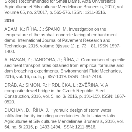
Slopes Recommended for Small Dams. Acta Universitatis
Agriculturae et Silviculturae Mendelianae Brunensis, 2017, vol.
Volume 65, no. 2/2017, p. 569-576. ISSN: 1211-8516.
2016
ADAM, K.; ŘÍHA, J.; ŠPANO, M. Investigation on the
temperature of the asphalt-concrete facing of embankment
dams. International Journal of Pavement Research and
Technology. 2016. volume 9(issue 1). p. 73 – 81. ISSN 1997-
1400.
ALHASAN, Z.; JANDORA, J.; ŘÍHA, J. Comparison of specific
sediment transport rates obtained from empirical formulae and
dam breaching experiments. Environmental Fluid Mechanics,
2016, vol. 16, no. 5, p. 997-1019. ISSN: 1567-7419.
DRÁB, A.; SIMON, P.; HRDLIČKA, L.; ZVĚŘINA, V. A
composite dowel bridge in the Czech Republic. Steel
Construction, 2016, vol. 9, no. 3/ 2016, p. 191-199. ISSN: 1867-
0520.
DUCHAN, D.; ŘÍHA, J. Hydraulic design of storm water
infiltration facility including uncertainties. Acta Universitatis
Agriculturae et Silviculturae Mendelianae Brunensis, 2016, vol.
64, no. 5/ 2016, p. 1483-1494. ISSN: 1211-8516.