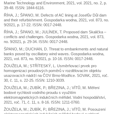
Marine Technology and Environment, 2021, vol. 2021, no. 2, p.
39-48. ISSN: 1844-6116.
ŘÍHA, J.; ŠPANO, M. Defects of AC lining at Josefův Důl dam
and their refurbishment. Gospodarka wodna, 2021, vol. 873, no.
9/2021, p. 17-22. ISSN: 0017-2448.
ŘÍHA, J.; ŠPANO, M.; JULÍNEK, T. Proposed dam Skalička –
conflicts and challenges. Gospodarka wodna, 2021, vol. 873,
no. 9/2021, p. 29-34. ISSN: 0017-2448.
ŠPANO, M.; DUCHAN, D. Threat to embankments and natural
banks posed by oscillatory wind waves. Gospodarka wodna,
2021, vol. 873, no. 9/2021, p. 10-16. ISSN: 0017-2448.
ŽOUŽELA, M.; STŘÍTESKÝ, L. Usměrňovací prvek pro
homogenizaci proudových poměrů v rozdělovacím objektu
usazovacích nádrží na ČOV Brno-Modřice. SOVAK, 2021, roč.
30, č. 11, s. 22-25. ISSN: 1210-3039.
ŽOUŽELA, M.; ZUBÍK, P.; BŘEZINA, J.; VÍTŮ, M. Měření
bodové rychlosti vodního proudu s využitím
elektromagnetických indukčních měřidel. Vodní hospodářství,
2021, roč. 71, č. 11, s. 8-16. ISSN: 1211-0760.
ŽOUŽELA, M.; ZUBÍK, P.; BŘEZINA, J.; VÍTŮ, M. Posouzení