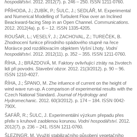
hospodářství.
2012. 2012(7). p. 246 – 250. ISSN 1211-0760.
PŘÍHODA, J.; ZUBÍK, P.; ŠULC, J.; SEDLÁŘ, M. Experimental
and Numerical Modelling of Turbulent Flow over an Inclined
Beackward-facing Step in an Open Channel.
Communications.
2012. 2012(4a). p. 6 – 12. ISSN 1335-4205.
ROUŠAR, L.; VESELÝ, J.; ZACHOVAL, Z.; TUREČEK, B.
Zhodnocení funkce přírodního spádového stupně na řece
Morávce pod rozdělovacím objektem Vyšní Lhoty.
Vodní
hospodářství.
2012. 2012(11). p. 352 – 355. ISSN 1211-0760.
ŘÍHA, J.; BRÁZDOVÁ, M. Faktory ovlivňující ztráty na životech
lidí při povodni.
Stavební obzor.
2012. 21(3/2012). p. 90 – 96.
ISSN 1210-4027.
ŘÍHA, J.; ŠPANO, M. Zhe infuence of current on the height of
wind wave run-up. A comparison of experimental results with the
Czech National Standard.
Journal of Hydrology and
Hydromechanic.
2012. 60(3/2012). p. 174 – 184. ISSN 0042-
790X.
ŠAFÁŘ, R.; ŠULC, J. Experimentální výzkum přepadu přes
přeliv s kruhově zaoblenou korunou.
Vodní hospodářství.
2012.
2012(7). p. 236 – 241. ISSN 1211-0760.
ŠLEZINGR, M. Využití stabilizačního působení vegetačního