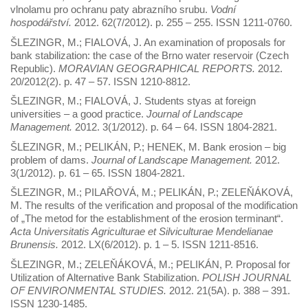
vlnolamu pro ochranu paty abrazního srubu.
Vodní
hospodářství.
2012. 62(7/2012). p. 255 – 255. ISSN 1211-0760.
ŠLEZINGR, M.; FIALOVÁ, J. An examination of proposals for
bank stabilization: the case of the Brno water reservoir (Czech
Republic).
MORAVIAN GEOGRAPHICAL REPORTS.
2012.
20/2012(2). p. 47 – 57. ISSN 1210-8812.
ŠLEZINGR, M.; FIALOVÁ, J. Students styas at foreign
universities – a good practice.
Journal of Landscape
Management.
2012. 3(1/2012). p. 64 – 64. ISSN 1804-2821.
ŠLEZINGR, M.; PELIKÁN, P.; HENEK, M. Bank erosion – big
problem of dams.
Journal of Landscape Management.
2012.
3(1/2012). p. 61 – 65. ISSN 1804-2821.
ŠLEZINGR, M.; PILAŘOVÁ, M.; PELIKÁN, P.; ZELEŇÁKOVÁ,
M. The results of the verification and proposal of the modification
of „The metod for the establishment of the erosion terminant“.
Acta Universitatis Agriculturae et Silviculturae Mendelianae
Brunensis.
2012. LX(6/2012). p. 1 – 5. ISSN 1211-8516.
ŠLEZINGR, M.; ZELEŇÁKOVÁ, M.; PELIKÁN, P. Proposal for
Utilization of Alternative Bank Stabilization.
POLISH JOURNAL
OF ENVIRONMENTAL STUDIES.
2012. 21(5A). p. 388 – 391.
ISSN 1230-1485.