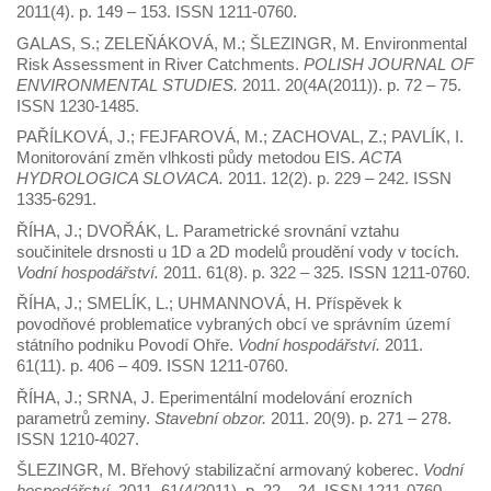
2011(4). p. 149 – 153. ISSN 1211-0760.
GALAS, S.; ZELEŇÁKOVÁ, M.; ŠLEZINGR, M. Environmental
Risk Assessment in River Catchments.
POLISH JOURNAL OF
ENVIRONMENTAL STUDIES.
2011. 20(4A(2011)). p. 72 – 75.
ISSN 1230-1485.
PAŘÍLKOVÁ, J.; FEJFAROVÁ, M.; ZACHOVAL, Z.; PAVLÍK, I.
Monitorování změn vlhkosti půdy metodou EIS.
ACTA
HYDROLOGICA SLOVACA.
2011. 12(2). p. 229 – 242. ISSN
1335-6291.
ŘÍHA, J.; DVOŘÁK, L. Parametrické srovnání vztahu
součinitele drsnosti u 1D a 2D modelů proudění vody v tocích.
Vodní hospodářství.
2011. 61(8). p. 322 – 325. ISSN 1211-0760.
ŘÍHA, J.; SMELÍK, L.; UHMANNOVÁ, H. Příspěvek k
povodňové problematice vybraných obcí ve správním území
státního podniku Povodí Ohře.
Vodní hospodářství.
2011.
61(11). p. 406 – 409. ISSN 1211-0760.
ŘÍHA, J.; SRNA, J. Eperimentální modelování erozních
parametrů zeminy.
Stavební obzor.
2011. 20(9). p. 271 – 278.
ISSN 1210-4027.
ŠLEZINGR, M. Břehový stabilizační armovaný koberec.
Vodní
hospodářství.
2011. 61(4/2011). p. 22 – 24. ISSN 1211-0760.