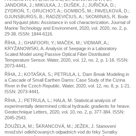
JANDORA, J.; MIKULKA, J.; DUŠEK, J.; JUŘIČKA, D.;
ZYDROŃ, T.; GRUCHOT, A.; GOMBOŠ, M.; PAVELKOVÁ, D.;
GJUNSBURGS, B.; RADZEVIČIUS, A.; SKOMINAS, R. Bode
and Nyquist plots: Assistance in soil characterization. Journal of
Marine Technology and Environment, 2020, vol. 2020, no. 2, p.
29-38. ISSN: 1844-6116.
ŘÍHA, J.; GHAFOORI, Y.; MAČEK, M.; VIDMAR, A.;
KRYŽANOWSKI, A. Analysis of Seepage in a Laboratory
Scaled Model using Passive Optical Fiber Distributed
Temperature Sensor. Water, 2020, vol. 12, no. 2, p. 1-16. ISSN:
2073-4441.
ŘÍHA, J.; KOTAŠKA, S.; PETRULA, L. Dam Break Modeling in
a Cascade of Small Earthen Dams: Case Study of the Cizina
River in the Czech Republic. Water, 2020, vol. 12, no. 8, p. 1-21.
ISSN: 2073-4441.
ŘÍHA, J.; PETRULA, L.; HALA, M. Statistical analysis of
experimentally determined critical hydraulic gradients for heave.
Geotechnique Letters, 2020, vol. 10, no. 2, p. 377-384. ISSN:
2045-2543.
ŽOUŽELA, M.; ŠKRANCOVÁ, M.; JEŽEK, J. Stanovení
množství odlehčovaných odpadních vod do řeky Svratky